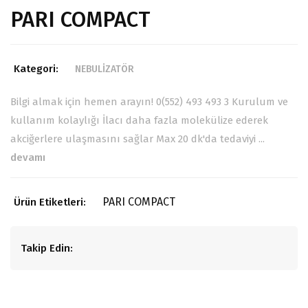
PARI COMPACT
Kategori:
NEBULİZATÖR
Bilgi almak için hemen arayın! 0(552) 493 493 3 Kurulum ve
kullanım kolaylığı İlacı daha fazla molekülize ederek
akciğerlere ulaşmasını sağlar Max 20 dk'da tedaviyi ...
devamı
PARI COMPACT
Ürün Etiketleri:
Takip Edin: